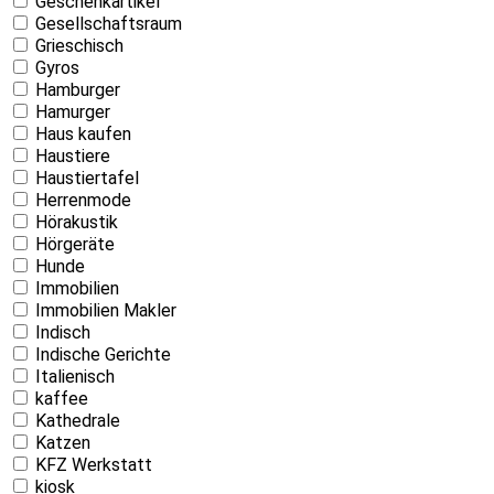
Geschenkartikel
Gesellschaftsraum
Grieschisch
Gyros
Hamburger
Hamurger
Haus kaufen
Haustiere
Haustiertafel
Herrenmode
Hörakustik
Hörgeräte
Hunde
Immobilien
Immobilien Makler
Indisch
Indische Gerichte
Italienisch
kaffee
Kathedrale
Katzen
KFZ Werkstatt
kiosk