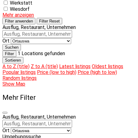
Werkstatt
Wiesdorf
Mehr anzeigen
Filter anwenden
Filter Reset
Ausflug, Restaurant, Unternehmen
Ort
Suchen
1
Locations gefunden
Filter
Sortieren
A to Z (title)
Z to A (title)
Latest listings
Oldest listings
Popular listings
Price (low to high)
Price (high to low)
Random listings
Show Map
Mehr Filter
Ausflug, Restaurant, Unternehmen
Ort
Umgebungssuche