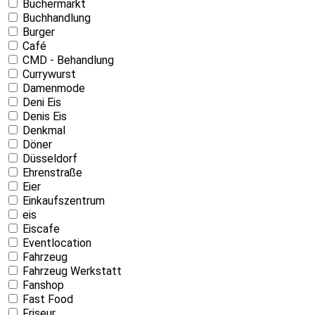
Büchermarkt
Buchhandlung
Burger
Café
CMD - Behandlung
Currywurst
Damenmode
Deni Eis
Denis Eis
Denkmal
Döner
Düsseldorf
Ehrenstraße
Eier
Einkaufszentrum
eis
Eiscafe
Eventlocation
Fahrzeug
Fahrzeug Werkstatt
Fanshop
Fast Food
Friseur