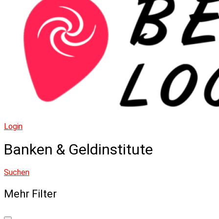
to
content
Login
Banken & Geldinstitute
Suchen
Mehr Filter