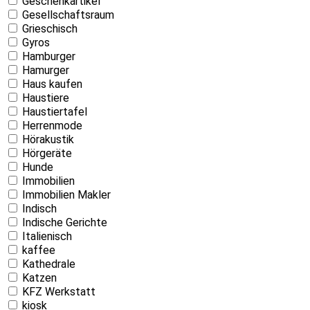
Geschenkartikel
Gesellschaftsraum
Grieschisch
Gyros
Hamburger
Hamurger
Haus kaufen
Haustiere
Haustiertafel
Herrenmode
Hörakustik
Hörgeräte
Hunde
Immobilien
Immobilien Makler
Indisch
Indische Gerichte
Italienisch
kaffee
Kathedrale
Katzen
KFZ Werkstatt
kiosk