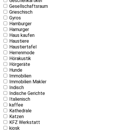
Geschenkartikel
Gesellschaftsraum
Grieschisch
Gyros
Hamburger
Hamurger
Haus kaufen
Haustiere
Haustiertafel
Herrenmode
Hörakustik
Hörgeräte
Hunde
Immobilien
Immobilien Makler
Indisch
Indische Gerichte
Italienisch
kaffee
Kathedrale
Katzen
KFZ Werkstatt
kiosk