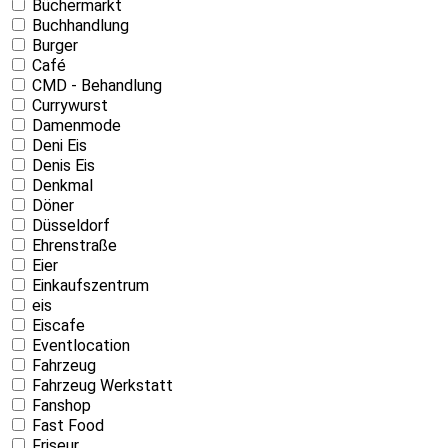
Büchermarkt
Buchhandlung
Burger
Café
CMD - Behandlung
Currywurst
Damenmode
Deni Eis
Denis Eis
Denkmal
Döner
Düsseldorf
Ehrenstraße
Eier
Einkaufszentrum
eis
Eiscafe
Eventlocation
Fahrzeug
Fahrzeug Werkstatt
Fanshop
Fast Food
Friseur