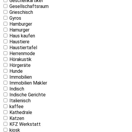
Geschenkartikel
Gesellschaftsraum
Grieschisch
Gyros
Hamburger
Hamurger
Haus kaufen
Haustiere
Haustiertafel
Herrenmode
Hörakustik
Hörgeräte
Hunde
Immobilien
Immobilien Makler
Indisch
Indische Gerichte
Italienisch
kaffee
Kathedrale
Katzen
KFZ Werkstatt
kiosk