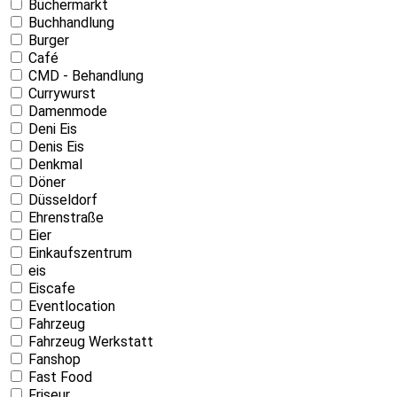
Büchermarkt
Buchhandlung
Burger
Café
CMD - Behandlung
Currywurst
Damenmode
Deni Eis
Denis Eis
Denkmal
Döner
Düsseldorf
Ehrenstraße
Eier
Einkaufszentrum
eis
Eiscafe
Eventlocation
Fahrzeug
Fahrzeug Werkstatt
Fanshop
Fast Food
Friseur