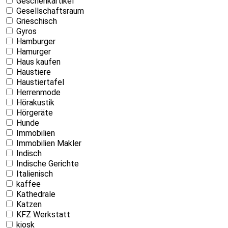
Geschenkartikel
Gesellschaftsraum
Grieschisch
Gyros
Hamburger
Hamurger
Haus kaufen
Haustiere
Haustiertafel
Herrenmode
Hörakustik
Hörgeräte
Hunde
Immobilien
Immobilien Makler
Indisch
Indische Gerichte
Italienisch
kaffee
Kathedrale
Katzen
KFZ Werkstatt
kiosk