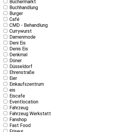
Büchermarkt
Buchhandlung
Burger
Café
CMD - Behandlung
Currywurst
Damenmode
Deni Eis
Denis Eis
Denkmal
Döner
Düsseldorf
Ehrenstraße
Eier
Einkaufszentrum
eis
Eiscafe
Eventlocation
Fahrzeug
Fahrzeug Werkstatt
Fanshop
Fast Food
Friseur