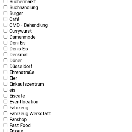
Büchermarkt
Buchhandlung
Burger
Café
CMD - Behandlung
Currywurst
Damenmode
Deni Eis
Denis Eis
Denkmal
Döner
Düsseldorf
Ehrenstraße
Eier
Einkaufszentrum
eis
Eiscafe
Eventlocation
Fahrzeug
Fahrzeug Werkstatt
Fanshop
Fast Food
Friseur