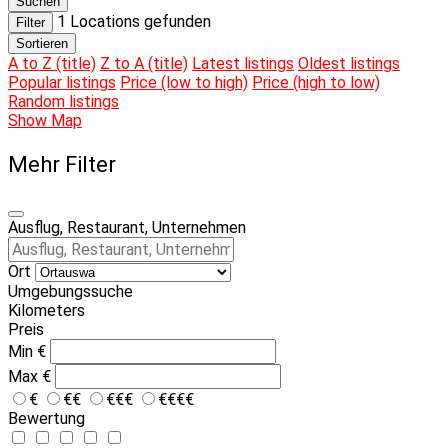
Suchen
1
Locations gefunden
Filter
Sortieren
A to Z (title)
Z to A (title)
Latest listings
Oldest listings
Popular listings
Price (low to high)
Price (high to low)
Random listings
Show Map
Mehr Filter
Ausflug, Restaurant, Unternehmen
Ort
Umgebungssuche
Kilometers
Preis
Min
€
Max
€
€
€€
€€€
€€€€
Bewertung