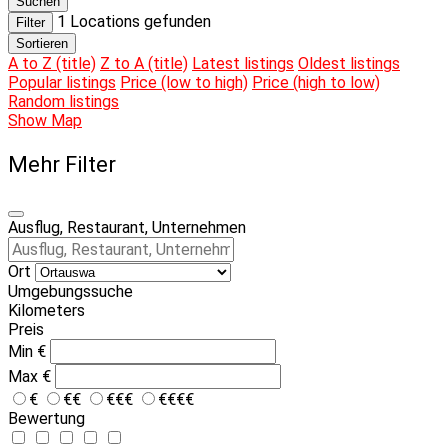
Suchen
1
Locations gefunden
Filter
Sortieren
A to Z (title)
Z to A (title)
Latest listings
Oldest listings
Popular listings
Price (low to high)
Price (high to low)
Random listings
Show Map
Mehr Filter
Ausflug, Restaurant, Unternehmen
Ort
Umgebungssuche
Kilometers
Preis
Min
€
Max
€
€
€€
€€€
€€€€
Bewertung